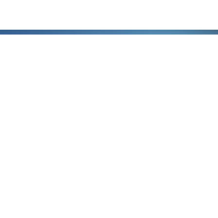
A engenharia do
futuro, hoje!
Pronto para
Trabalhar
connosco?