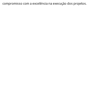
compromisso com a excelência na execução dos projetos.
A engenharia do
futuro, hoje!