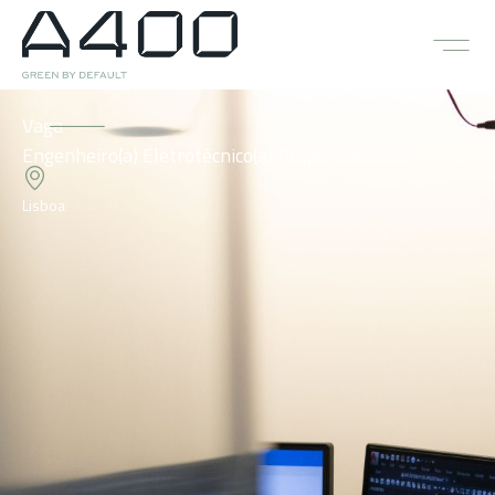
Vaga
Engenheiro(a) Eletrotécnico(a) Projetista
Lisboa