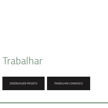
futuro, hoje!
Pronto para
Trabalhar
connosco?
DESENVOLVER PROJETO
TRABALHAR CONNOSCO