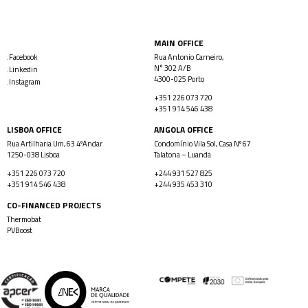
MAIN OFFICE
.Facebook
Rua Antonio Carneiro,
N° 302 A/B
.Linkedin
4300-025 Porto
.Instagram
+351 226 073 720
+351 914 546 438
LISBOA OFFICE
ANGOLA OFFICE
Rua Artilharia Um, 63 4ºAndar
Condomínio Vila Sol, Casa Nº 67
1250-038 Lisboa
Talatona – Luanda
+351 226 073 720
+244 931 527 825
+351 914 546 438
+244 935 453 310
CO-FINANCED PROJECTS
Thermobat
PVBoost