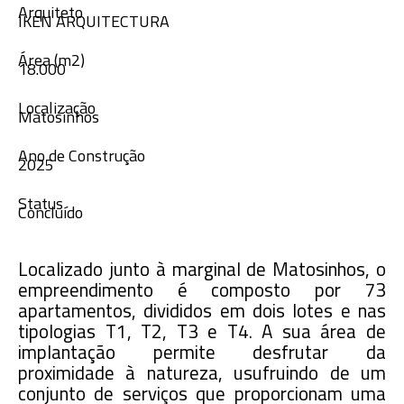
Arquiteto
IKEN ARQUITECTURA
Área (m2)
18.000
Localização
Matosinhos
Ano de Construção
2025
Status
Concluído
Localizado junto à marginal de Matosinhos, o
empreendimento é composto por 73
apartamentos, divididos em dois lotes e nas
tipologias T1, T2, T3 e T4. A sua área de
implantação permite desfrutar da
proximidade à natureza, usufruindo de um
conjunto de serviços que proporcionam uma