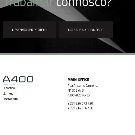
Trabalhar
connosco?
DESENVOLVER PROJETO
TRABALHAR CONNOSCO
MAIN OFFICE
Rua Antonio Carneiro,
.Facebook
N° 302 A/B
.Linkedin
4300-025 Porto
.Instagram
+351 226 073 720
+351 914 546 438
LISBOA OFFICE
ANGOLA OFFICE
Rua Artilharia Um, 63 4ºAndar
Condomínio Vila Sol, Casa Nº 67
1250-038 Lisboa
Talatona – Luanda