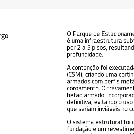
O Parque de Estacioname
rgo
é uma infraestrutura sub
por 2 a 5 pisos, resulta
profundidade.
A contenção foi executada
(CSM), criando uma cortin
armados com perfis metál
coroamento. O travamento
betão armado, incorpora
definitiva, evitando o us
que seriam inviáveis no c
O sistema estrutural fo
fundação e um revestim