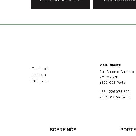
MAIN OFFICE
.Facebook
Rua Antonio Carneiro,
.Linkedin
N° 302 A/B
.Instagram
4300-025 Porto
+351 226 073 720
+351 914 546 438
SOBRE NÓS
PORTF