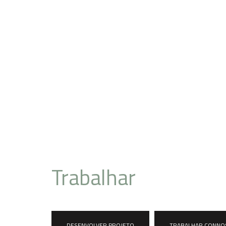
A engenhari
futuro, hoje!
Pronto para
Trabalhar
connosco
DESENVOLVER PROJETO
TRABALHAR CONNO