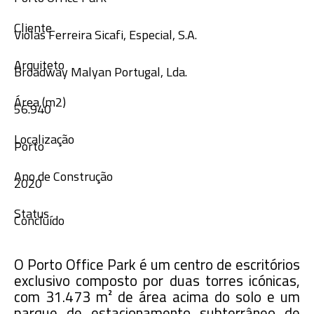
Cliente
Violas Ferreira Sicafi, Especial, S.A.
Arquiteto
Broadway Malyan Portugal, Lda.
Área (m2)
56.940
Localização
Porto
Ano de Construção
2020
Status
Concluído
O Porto Office Park é um centro de escritórios
exclusivo composto por duas torres icónicas,
com 31.473 m² de área acima do solo e um
parque de estacionamento subterrâneo de