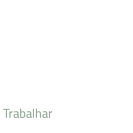
A engenharia do
futuro, hoje!
Pronto para
Trabalhar
connosco?