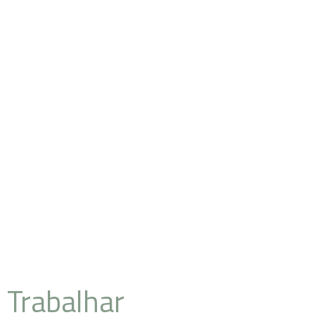
A engenharia do
futuro, hoje!
Pronto para
Trabalhar
connosco?