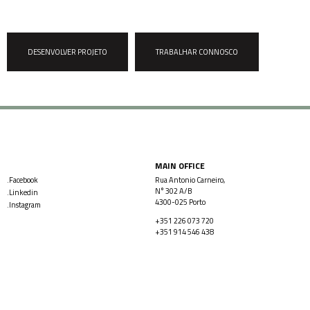
DESENVOLVER PROJETO
TRABALHAR CONNOSCO
MAIN OFFICE
.Facebook
Rua Antonio Carneiro,
N° 302 A/B
.Linkedin
4300-025 Porto
.Instagram
+351 226 073 720
+351 914 546 438
LISBOA OFFICE
ANGOLA OFFICE
Rua Artilharia Um, 63 4ºAndar
Condomínio Vila Sol, Casa Nº 67
1250-038 Lisboa
Talatona – Luanda
+351 226 073 720
+244 931 527 825
+351 914 546 438
+244 935 453 310