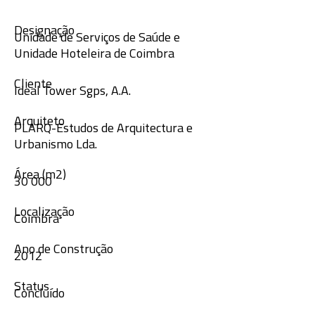
Designação
Unidade de Serviços de Saúde e
Unidade Hoteleira de Coimbra
Cliente
Ideal Tower Sgps, A.A.
Arquiteto
PLARQ-Estudos de Arquitectura e
Urbanismo Lda.
Área (m2)
30 000
Localização
Coimbra
Ano de Construção
2012
Status
Concluído