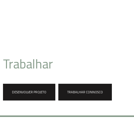
Pronto para
Trabalhar
connosco?
DESENVOLVER PROJETO
TRABALHAR CONNOSCO