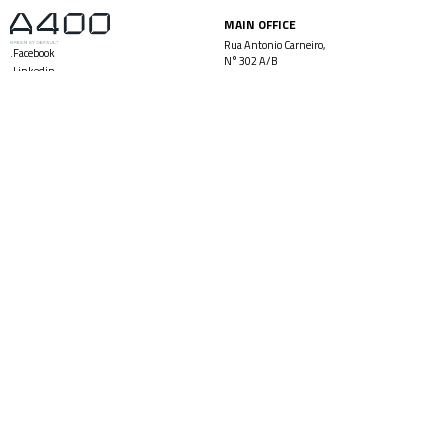
MAIN OFFICE
Rua Antonio Carneiro,
.Facebook
N° 302 A/B
.Linkedin
4300-025 Porto
.Instagram
+351 226 073 720
+351 914 546 438
LISBOA OFFICE
ANGOLA OFFICE
Rua Artilharia Um, 63 4ºAndar
Condomínio Vila Sol, Casa Nº 67
1250-038 Lisboa
Talatona – Luanda
+351 226 073 720
+244 931 527 825
+351 914 546 438
+244 935 453 310
CO-FINANCED PROJECTS
Thermobat
PVBoost
A400 © 2026