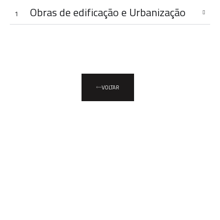
Obras de edificação e Urbanização
1
VOLTAR
A engenharia do
futuro, hoje!