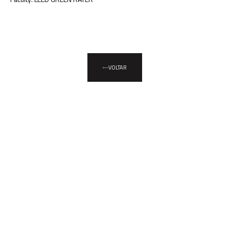
VOLTAR
A engenharia do
futuro, hoje!