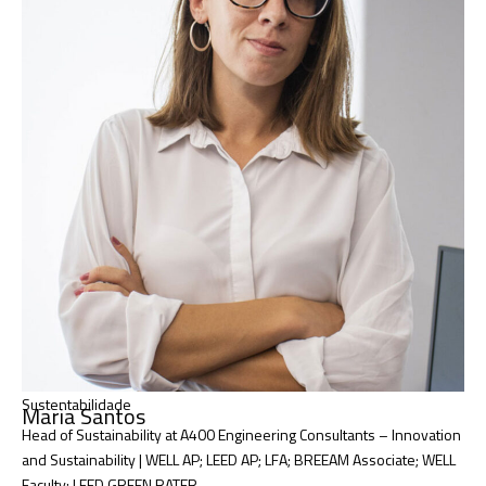
Sustentabilidade
Maria Santos
Head of Sustainability at A400 Engineering Consultants – Innovation
and Sustainability | WELL AP; LEED AP; LFA; BREEAM Associate; WELL
Faculty: LEED GREEN RATER