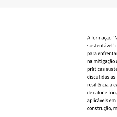
A formação “M
sustentável” 
para enfrenta
na mitigação 
práticas sust
discutidas as
resiliência a
de calor e fri
aplicáveis em 
construção, m